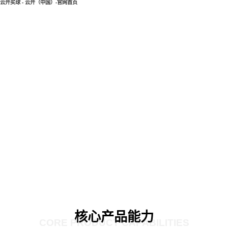
云开买球 - 云开（中国）-官网首页
核心产品能力
CORE PRODUCT CAPABILITIES