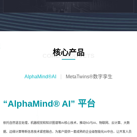
核心产品
CORE PRODUCTS
AlphaMind®AI
MetaTwins®数字孪生
“AlphaMind® AI” 平台
依托自然语言处理，机器视觉和知识图谱等AI核心技术，推动5G与AI、物联网、云计算、大数
据、边缘计算等新信息技术紧密融合，为客户提供一套成熟的企业级智能化AI中台，让开发人员