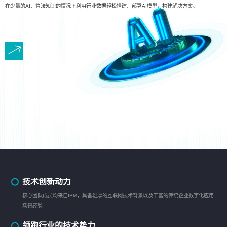
在少量的AI、算法知识的情况下利用行业数据轻松搭建、部署AI模型，构建解决方案。
技术创新动力
核心团队成员均来自IBM，具备雄厚的互联网技术背景以及丰富的传统企业数字化应用
场景经验
领跑行业的技术势力