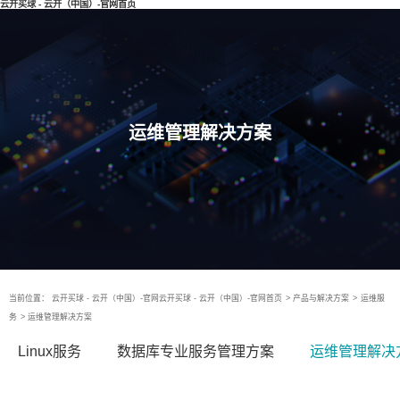
云开买球 - 云开（中国）-官网首页
运维管理解决方案
当前位置：
云开买球 - 云开（中国）-官网云开买球 - 云开（中国）-官网首页
>
产品与解决方案
>
运维服
务
>
运维管理解决方案
Linux服务
数据库专业服务管理方案
运维管理解决