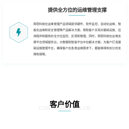
提供全方位的运维管理支撑
网思科技在运维管理产品领域提供硬件、软件监控、自动化运维、智
能化运维和安全管理等产品解决方案，帮助客户实现对基础设施、应
用程序和服务的全方位监控、反馈和管理。同时，网思科技在运维支
撑平台领域提供云、大数据和智能平台中台解决方案，为客户打造基
础设施管理平台，确保客户在各类运维需求下，都能够得到充分的支
撑和保障。
客户价值
CUSTOMER VALUE