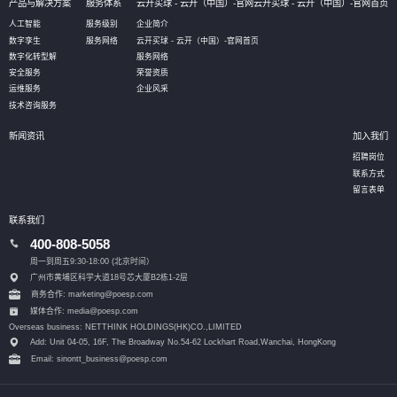
产品与解决方案
服务体系
云开买球 - 云开（中国）-官网云开买球 - 云开（中国）-官网首页
人工智能
服务级别
企业简介
数字孪生
服务网络
云开买球 - 云开（中国）-官网首页
数字化转型解
服务网络
安全服务
荣誉资质
运维服务
企业风采
技术咨询服务
新闻资讯
加入我们
招聘岗位
联系方式
留言表单
联系我们
400-808-5058
周一到周五9:30-18:00 (北京时间）
广州市黄埔区科学大道18号芯大厦B2栋1-2层
商务合作: marketing@poesp.com
媒体合作: media@poesp.com
Overseas business: NETTHINK HOLDINGS(HK)CO.,LIMITED
Add: Unit 04-05, 16F, The Broadway No.54-62 Lockhart Road,
Wanchai, HongKong
Email: sinontt_business@poesp.com