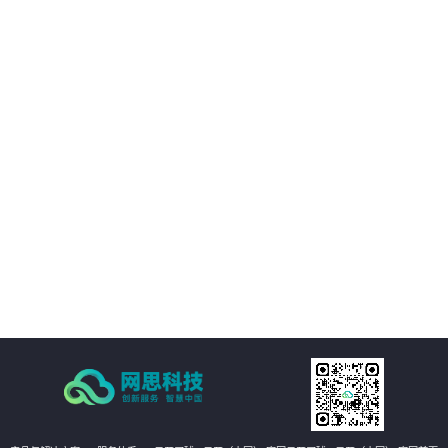
01
基于云技术的运维解决方案，客户能够实现云化、数字化和自动化的运维，为
客户的数字化转型提供支持。
02
客户能够享受构建统一的强健的基础设施管理平台，提高业务可用性和稳定
性。
03
方案能够实现运维自动化，降低运维成本，提高效率和准确性
04
有效提升运维管理水平，实现更高效的运维管理。