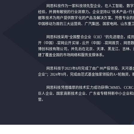
网思科技作为一家科技领先型企业，在人工智能、数字
经验，并拥有敏锐的行业洞察力。企业坚持以“技术产品+行
据等技术为用户提供数字化的产品及解决方案。凭借专业的
中国移动为首的三大运营商、广汽集团、国家电网、山东重
网思科技采用“全国整合企业（CIE）”的先进理念，成员企
开（中国）-官网云开买球 - 云开（中国）-官网首页 、
博创科技有限公司，并先后在北京、天津、黑龙江、吉林、
建了覆盖全国的市场网络和服务支撑体系。
网思科技于2023年8月完成了由广州产投领投、天河
企业”；2024年9月，完成由范式基金独家领投的A+轮融资
网思科技凭借雄厚的技术实力成功获得CMMI5、CCR
巨人企业、国家高新技术企业、广东省专精特新中小企业和
誉。