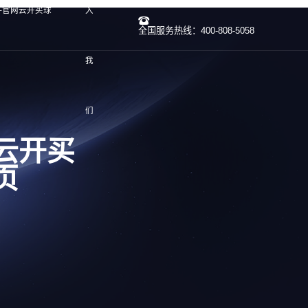
）-官网云开买球
入
全国服务热线：400-808-5058
我
们
网云开买
页