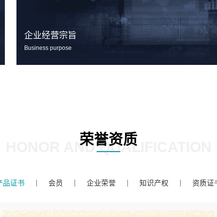
企业经营宗旨
Business purpose
荣誉资质
HONOR AND QUALIFICATION
产品证书
会员
企业荣誉
知识产权
资质证