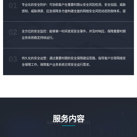
01
专业化的安全防护：可协助客户在重要时期从安全风险检测、安全加固、威胁
感知、威胁溯源、应急保障多方面构建全面的网络安全风险动态防御体系，提
升客户威胁对抗能力。
02
全方位的安全监控：能够第一时间发现安全事件，并及时响应，保障重要时期
业务系统稳定持续运行。
03
持久化的安全运营：通过重要时期的安全保障建设思路，指导客户日常网络安
全保障工作，保障客户业务系统日常安全运行需求。
服务内容
service content