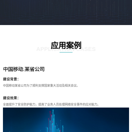
应用案例
APPLICATION CASES
中国移动.某省公司
建设背景：
中国移动某省公司为了顺利支撑国家重大活动及相关会议。
建设效果：
全面提升了安全防护能力，提高了业务人员处理网络安全事件的应对能力。