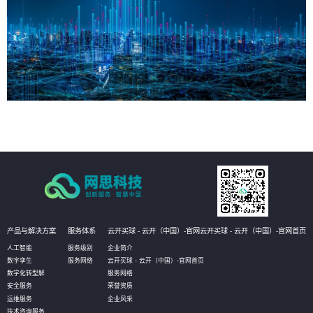
产品与解决方案
服务体系
云开买球 - 云开（中国）-官网云开买球 - 云开（中国）-官网首页
人工智能
服务级别
企业简介
数字孪生
服务网络
云开买球 - 云开（中国）-官网首页
数字化转型解
服务网络
安全服务
荣誉资质
运维服务
企业风采
技术咨询服务