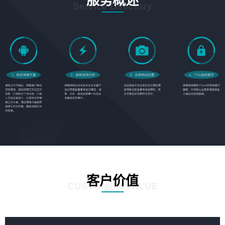
服务概述
Service Directory
客户价值
CUSTOMER VALUE