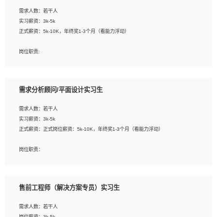
工作要求:
需求人数：若干人
1. 熟悉 Javascript, CSS, HTML, Vue, Git;
实习薪资：3k-5k
2. 熟悉前端常用框架, 能独立完成设计给予的 UI 效果;
正式薪资：5k-10K，年终奖1-3个月（看能力浮动）
3. 有良好的代码习惯, 低级错误出现频率低;
4. 具备优秀的沟通和协调能力，能承受比较大的工作压力;
岗位职责:
5. 自我驱动力强, 能自主学习新知识新技术, 并具有较强的自学能力;
1. 为企业客户提供软件技术服务。包括安装、升级、配置、调优、故障诊断等工
6. 了解前端设计及后端开发, 可快速和同事对接工作;
作；
7. 了解或熟悉 WebGL 及相关框架优先。
2. 在此基础上，并能为客户提供客户化技术支持方案，提升软件使用效率与价值。
需求分析顾问/平面设计实习生
任职要求:
需求人数：若干人
1. 计算机专业相关背景；
实习薪资：3k-5k
2. 自我学习和动手能力强，对操作系统、数据库有一定基础和兴趣；
正式薪资：正式岗位薪资：5k-10K，年终奖1-3个月（看能力浮动）
3.沟通能力强、有基础客户服务意识。
岗位职责：
1、 沟通客户需求，分析其实施的可行性，辅助项目经理完成展示策划、设计；
2、 把握设计时间节点，控制设计进度，完成展示设计任务；
3、配合平面设计师完成项目最终的整体汇报方案；参与项目例会，项目完工总结报
售前工程师（解决方案专员）实习生
告，设计项目文件管理和资料库维护；
4、 创新设计表现形式，优化流程、提高设计工作效率；
需求人数：若干人
5、 设计内容包括但不限于：展厅/博物馆/展馆的规划与空间设计，人机界面设计，
岗位薪资：3k-5k