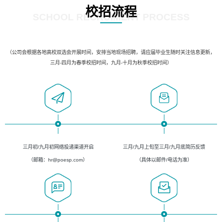
校招流程
SCHOOL RECRUIMENT PROCESS
（公司会根据各地高校双选会开展时间，安排当地现场招聘，请应届毕业生随时关注信息更新，
三月-四月为春季校招时间，九月-十月为秋季校招时间）
三月初/九月初网络投递渠道开启
三月/九月上旬至三月/九月底简历反馈
（邮箱：hr@poesp.com）
（具体以邮件/电话为准）