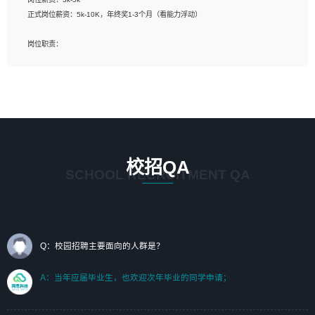
标志及吉祥物设计，效果图后期处理等。
正式岗位薪资：5k-10K，年终奖1-3个月（看能力浮动）
岗位要求：
岗位职责：
1、艺术设计类相关专业；（其中需求分析顾问不限专业）
1、完成主要工作：项目解决方案策划与编写，项目投标方案编写、项目申报方案编
2、热爱展览展示设计工作，熟悉行业动向，设计专业知识和产品专业知识；
写；
3、具有良好的人际沟通、准确判断客户需求并执行的能力、较强的团队合作能力和
2、人才队伍建设：完善SPL人才沉淀，积聚力量，为公司各省项目打单提供全面支
服务意识。
撑。
任职要求：
1. 熟悉 Javascript, CSS, HTML, Vue, Git;
校招QA
2. 熟悉 前端常用框架, 能独立完成设计给予的 UI 效果;
SCHOOL RECRUITMENT QA
3. 有良好的代码习惯, 低级错误出现频率低;
4. 具备优秀的沟通和协调能力，能承受比较大的工作压力;
5. 自我驱动力强, 能自主学习新知识新技术, 并具有较强的自学能力;
6. 了解前端设计及后端开发, 可快速和同事对接工作;
7. 了解或熟悉 WebGL 及相关框架优先。
Q：校园招聘主要面向的人群是？
（岗位人员专职于行业应用解决方案、项目申报方案、投标方案的策划编写）
A：当年应届毕业生，也欢迎次年毕业的同学申请；