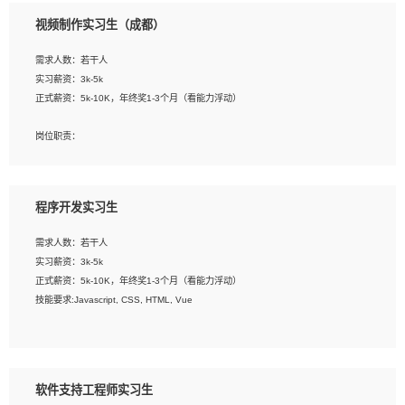
3、配合平面设计师完成项目最终的整体汇报方案；参与项目例会，项目完工总结报
视频制作实习生（成都）
告，设计项目文件管理和资料库维护；
4、 创新设计表现形式，优化流程、提高设计工作效率；
需求人数：若干人
5、 设计内容包括但不限于：展厅/博物馆/展馆的规划与空间设计，人机界面设计，
实习薪资：3k-5k
标志及吉祥物设计，效果图后期处理等。
正式薪资：5k-10K，年终奖1-3个月（看能力浮动）
岗位要求：
岗位职责：
1、艺术设计类相关专业；
1、各类企业宣传片视频的剪辑和片头片尾包装；
2、热爱展览展示设计工作，熟悉行业动向，设计专业知识和产品专业知识；
2、广告片的后期剪辑与整体特效合成；
3、具有良好的人际沟通、准确判断客户需求并执行的能力、较强的团队合作能力和
3、特效及动画制作并了解后期合成软件。
服务意识。
程序开发实习生
岗位要求：
需求人数：若干人
1、热爱影视，责任心强，有强烈的兴趣和后期制作的主观能动性；
实习薪资：3k-5k
2、熟练使用After Effect、Photo Shop、熟练掌握视频剪辑和特效包装软件；
正式薪资：5k-10K，年终奖1-3个月（看能力浮动）
3、能对影片后期进行整体调色控制，具备一定审美感；
技能要求:Javascript, CSS, HTML, Vue
4、在剪辑上会思考，有一定编导思维；
5、踏实， 勤奋，愿意在工作中不断学习，提高自我；
工作职责：
6、能与同事友好相处。
1. 负责公司的前端项目的开发;
2. 负责公司已有项目的维护及迭代;
软件支持工程师实习生