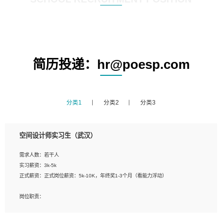
简历投递：hr@poesp.com
分类1
分类2
分类3
空间设计师实习生（武汉）
需求人数：若干人
实习薪资：3k-5k
正式薪资：正式岗位薪资：5k-10K，年终奖1-3个月（看能力浮动）
岗位职责：
1、 沟通客户需求，分析其实施的可行性，辅助项目经理完成展示策划、设计；
2、 把握设计时间节点，控制设计进度，完成展示设计任务；