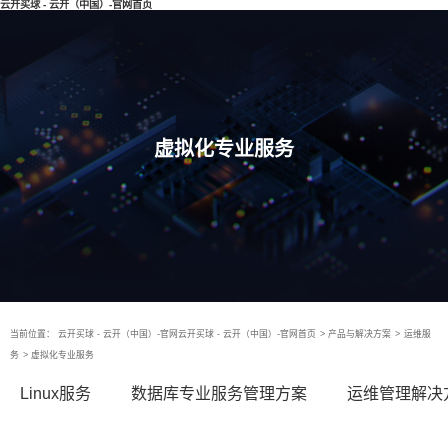
云开买球 - 云开（中国）-官网首页
虚拟化专业服务
当前位置：
云开买球 - 云开（中国）-官网云开买球 - 云开（中国）-官网首页
>
产品与解决方案
>
运维服
务
>
虚拟化专业服务
Linux服务
数据库专业服务管理方案
运维管理解决